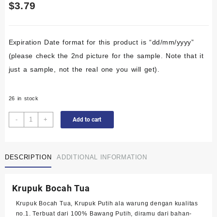
$
3.79
Expiration Date format for this product is “dd/mm/yyyy”
(please check the 2nd picture for the sample. Note that it
just a sample, not the real one you will get).
26 in stock
Bocah
-
+
Add to cart
Tua
Kerupuk
Palembang
DESCRIPTION
ADDITIONAL INFORMATION
/
Kerupuk
Warung
Krupuk Bocah Tua
Mentah
Bulat
Krupuk Bocah Tua, Krupuk Putih ala warung dengan kualitas
-
no.1. Terbuat dari 100% Bawang Putih, diramu dari bahan-