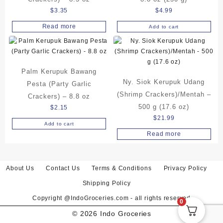
$
3.35
$
4.99
Read more
Add to cart
Palm Kerupuk Bawang
Ny. Siok Kerupuk Udang
Pesta (Party Garlic
(Shrimp Crackers)/Mentah –
Crackers) – 8.8 oz
500 g (17.6 oz)
$
2.15
$
21.99
Add to cart
Read more
About Us
Contact Us
Terms & Conditions
Privacy Policy
Shipping Policy
Copyright @IndoGroceries.com - all rights reserved
0
© 2026
Indo Groceries