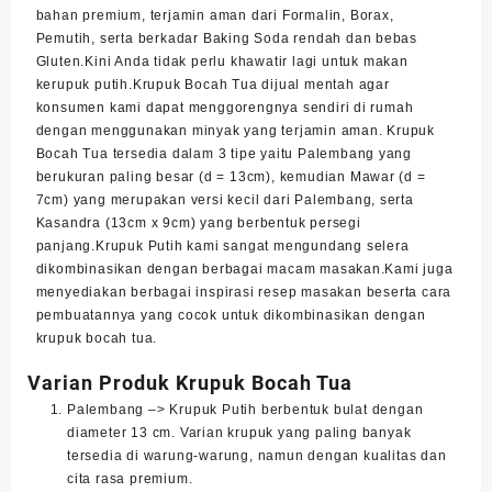
7
bahan premium, terjamin aman dari Formalin, Borax,
oz
Pemutih, serta berkadar Baking Soda rendah dan bebas
quantity
Gluten.Kini Anda tidak perlu khawatir lagi untuk makan
kerupuk putih.Krupuk Bocah Tua dijual mentah agar
konsumen kami dapat menggorengnya sendiri di rumah
dengan menggunakan minyak yang terjamin aman. Krupuk
Bocah Tua tersedia dalam 3 tipe yaitu Palembang yang
berukuran paling besar (d = 13cm), kemudian Mawar (d =
7cm) yang merupakan versi kecil dari Palembang, serta
Kasandra (13cm x 9cm) yang berbentuk persegi
panjang.Krupuk Putih kami sangat mengundang selera
dikombinasikan dengan berbagai macam masakan.Kami juga
menyediakan berbagai inspirasi
resep masakan beserta cara
pembuatannya
yang cocok untuk dikombinasikan dengan
krupuk bocah tua.
Varian Produk Krupuk Bocah Tua
Palembang –> Krupuk Putih berbentuk bulat dengan
diameter 13 cm. Varian krupuk yang paling banyak
tersedia di warung-warung, namun dengan kualitas dan
cita rasa premium.